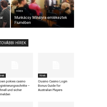
HÍREK
ar
Munkácsy Mihályra emlékeztek
Fiumében
TOVÁBBI HÍREK
írek
Hírek
own pokies casino
Crusino Casino Login
gistrierungsschritte –
Bonus Guide for
hnell und sicher
Australian Players
nmelden