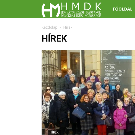
HMDK
FŐOLDAL
Kezdőlap
Hírek
HÍREK
HÍREK