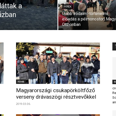
láttak a
HÍREK
ázban
Újabb irodalmi-történelmi
előadás a pélmonostori Magy
Otthonban
Hírek
H
cr
Magyarországi csukapörköltfőző
Re
verseny drávaszögi résztvevőkkel
Sc
a
2019.03.06.