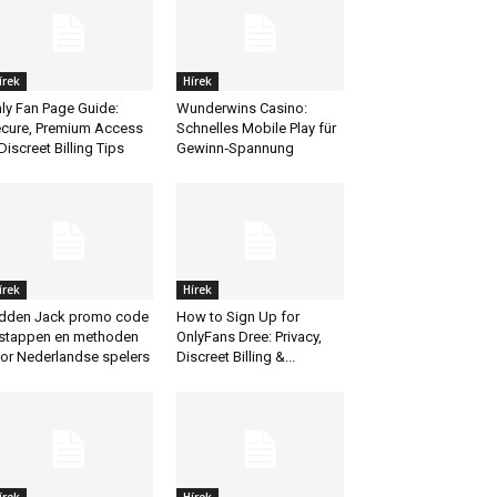
írek
Hírek
ly Fan Page Guide:
Wunderwins Casino:
cure, Premium Access
Schnelles Mobile Play für
Discreet Billing Tips
Gewinn‑Spannung
írek
Hírek
dden Jack promo code
How to Sign Up for
stappen en methoden
OnlyFans Dree: Privacy,
or Nederlandse spelers
Discreet Billing &...
írek
Hírek