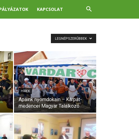
PÁLYÁZATOK
KAPCSOLAT
LEGNÉPSZERŰBBEK
HÍREK
Apáink nyomdokain – Kárpát-
medencei Magyar Találkozó