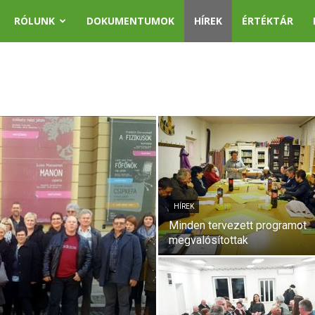
RÓLUNK
DOKUMENTUMOK
HÍREK
ÉRTÉKTÁR
HÍREK
Minden tervezett programot
megvalósítottak