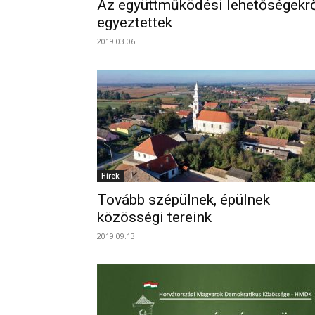
Az együttműködési lehetőségekr
egyeztettek
2019.03.06.
Hírek
Tovább szépülnek, épülnek
közösségi tereink
2019.09.13.