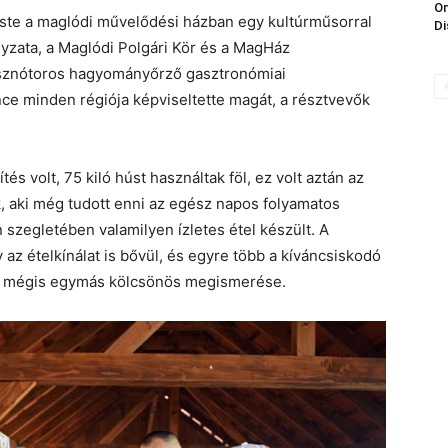
On
te a maglódi művelődési házban egy kultúrműsorral
Di
zata, a Maglódi Polgári Kör és a MagHáz
sznótoros hagyományőrző gasztronómiai
ce minden régiója képviseltette magát, a résztvevők
tés volt, 75 kiló húst használtak föl, ez volt aztán az
k, aki még tudott enni az egész napos folyamatos
szegletében valamilyen ízletes étel készült. A
 az ételkínálat is bővül, és egyre több a kíváncsiskodó
 cél mégis egymás kölcsönös megismerése.