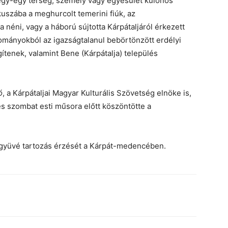
egy-egy térség, személy vagy egyesület különös
kuszába a meghurcolt temerini fiúk, az
 néni, vagy a háború sújtotta Kárpátaljáról érkezett
ományokból az igazságtalanul bebörtönzött erdélyi
ítenek, valamint Bene (Kárpátalja) település
ó
, a Kárpátaljai Magyar Kulturális Szövetség elnöke is,
es szombat esti műsora előtt köszöntötte a
együvé tartozás érzését a Kárpát-medencében.