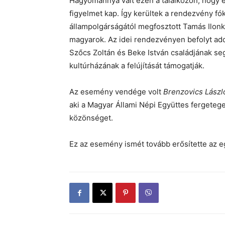
Hagyománnyá vált ezen a találkozón, hogy 
figyelmet kap. Így kerültek a rendezvény fó
állampolgárságától megfosztott Tamás Ilonka
magyarok. Az idei rendezvényen befolyt ad
Szőcs Zoltán és Beke István családjának seg
kultúrházának a felújítását támogatják.
Az esemény vendége volt
Brenzovics Lászl
aki a Magyar Állami Népi Együttes fergeteg
közönséget.
Ez az esemény ismét tovább erősítette az 