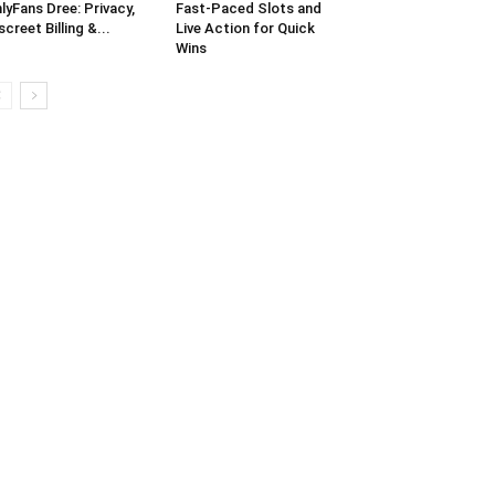
lyFans Dree: Privacy,
Fast‑Paced Slots and
screet Billing &...
Live Action for Quick
Wins