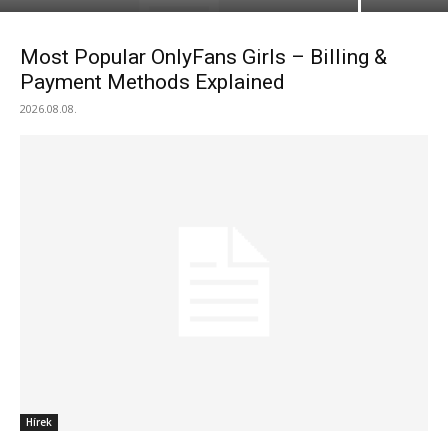
Most Popular OnlyFans Girls – Billing &
Payment Methods Explained
2026.08.08.
Hírek