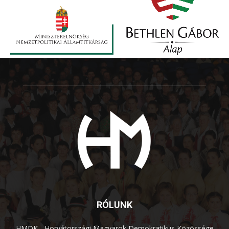
RÓLUNK
HMDK - Horvátországi Magyarok Demokratikus Közössége