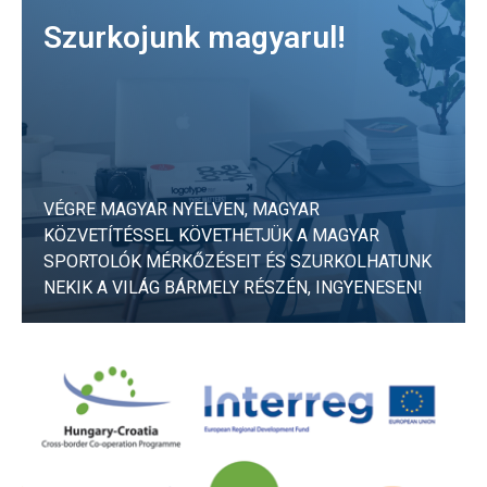
Szurkojunk magyarul!
VÉGRE MAGYAR NYELVEN, MAGYAR
KÖZVETÍTÉSSEL KÖVETHETJÜK A MAGYAR
SPORTOLÓK MÉRKŐZÉSEIT ÉS SZURKOLHATUNK
NEKIK A VILÁG BÁRMELY RÉSZÉN, INGYENESEN!
Bővebben