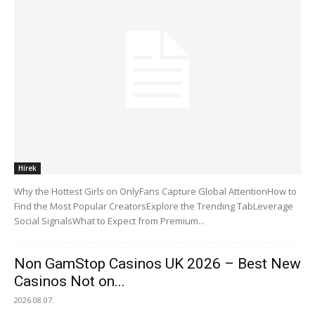
Hírek
Why the Hottest Girls on OnlyFans Capture Global AttentionHow to
Find the Most Popular CreatorsExplore the Trending TabLeverage
Social SignalsWhat to Expect from Premium...
Non GamStop Casinos UK 2026 – Best New
Casinos Not on...
2026.08.07.