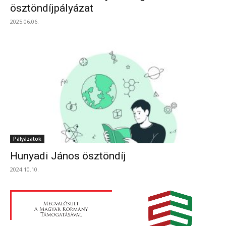
ösztöndíjpályázat
2025.06.06.
Pályázatok
Hunyadi János ösztöndíj
2024.10.10.