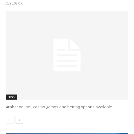
2026.08.07.
Hírek
4rabet online - casino games and betting options available ...