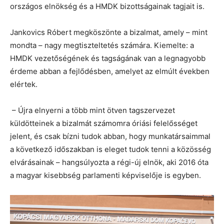
országos elnökség és a HMDK bizottságainak tagjait is.
Jankovics Róbert megköszönte a bizalmat, amely – mint
mondta – nagy megtiszteltetés számára. Kiemelte: a
HMDK vezetőségének és tagságának van a legnagyobb
érdeme abban a fejlődésben, amelyet az elmúlt években
elértek.
– Újra elnyerni a több mint ötven tagszervezet
küldötteinek a bizalmát számomra óriási felelősséget
jelent, és csak bízni tudok abban, hogy munkatársaimmal
a következő időszakban is eleget tudok tenni a közösség
elvárásainak – hangsúlyozta a régi-új elnök, aki 2016 óta
a magyar kisebbség parlamenti képviselője is egyben.