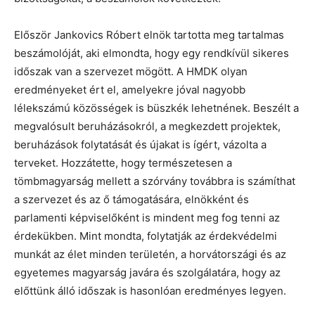
Először Jankovics Róbert elnök tartotta meg tartalmas
beszámolóját, aki elmondta, hogy egy rendkívül sikeres
időszak van a szervezet mögött. A HMDK olyan
eredményeket ért el, amelyekre jóval nagyobb
lélekszámú közösségek is büszkék lehetnének. Beszélt a
megvalósult beruházásokról, a megkezdett projektek,
beruházások folytatását és újakat is ígért, vázolta a
terveket. Hozzátette, hogy természetesen a
tömbmagyarság mellett a szórvány továbbra is számíthat
a szervezet és az ő támogatására, elnökként és
parlamenti képviselőként is mindent meg fog tenni az
érdekükben. Mint mondta, folytatják az érdekvédelmi
munkát az élet minden területén, a horvátországi és az
egyetemes magyarság javára és szolgálatára, hogy az
előttünk álló időszak is hasonlóan eredményes legyen.