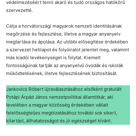
védelmezéséért tenni akaró és tudó országos hatókörű
szervezetté.
Célja a horvátországi magyarok nemzeti identitásának
megőrzése és fejlesztése, illetve a magyar anyanyelv
megtartása és ápolása. Az utóbbi elősegítése érdekében
a szervezet hetilapot és folyóiratot jelentet meg, valamint
más kiadói tevékenységet is folytat. Kiemelt
fontosságúnak tartják az anyanyelvű óvodák és iskolák
működtetésének, illetve fejlesztésének biztosítását.
Jankovics Róbert újraválasztásához elsőként gratulált
Potápi Árpád János nemzetpolitikai államtitkár, aki
levelében a magyar közösség érdekében vállalt
felelősségteljes megbízatásához további sok sikert,
kitartást, állhatatosságot és jó egészséget kívánt.