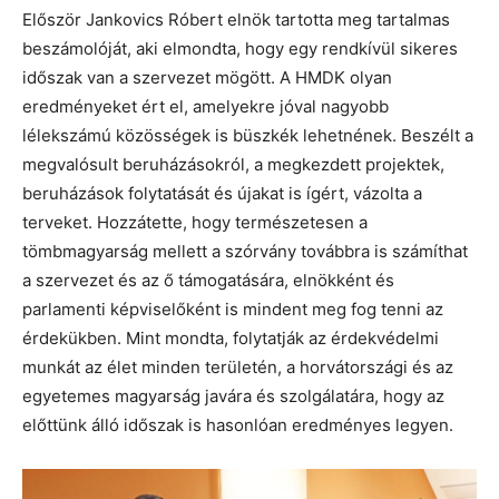
Először Jankovics Róbert elnök tartotta meg tartalmas
beszámolóját, aki elmondta, hogy egy rendkívül sikeres
időszak van a szervezet mögött. A HMDK olyan
eredményeket ért el, amelyekre jóval nagyobb
lélekszámú közösségek is büszkék lehetnének. Beszélt a
megvalósult beruházásokról, a megkezdett projektek,
beruházások folytatását és újakat is ígért, vázolta a
terveket. Hozzátette, hogy természetesen a
tömbmagyarság mellett a szórvány továbbra is számíthat
a szervezet és az ő támogatására, elnökként és
parlamenti képviselőként is mindent meg fog tenni az
érdekükben. Mint mondta, folytatják az érdekvédelmi
munkát az élet minden területén, a horvátországi és az
egyetemes magyarság javára és szolgálatára, hogy az
előttünk álló időszak is hasonlóan eredményes legyen.