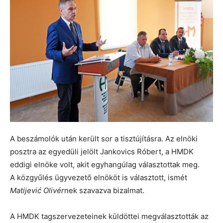
A beszámolók után került sor a tisztújításra. Az elnöki
posztra az egyedüli jelölt Jankovics Róbert, a HMDK
eddigi elnöke volt, akit egyhangúlag választottak meg.
A közgyűlés ügyvezető elnököt is választott, ismét
Matijević Olivér
nek szavazva bizalmat.
A HMDK tagszervezeteinek küldöttei megválasztották az