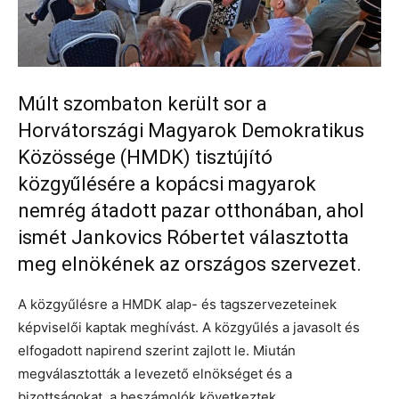
Múlt szombaton került sor a
Horvátországi Magyarok Demokratikus
Közössége (HMDK) tisztújító
közgyűlésére a kopácsi magyarok
nemrég átadott pazar otthonában, ahol
ismét Jankovics Róbertet választotta
meg elnökének az országos szervezet.
A közgyűlésre a HMDK alap- és tagszervezeteinek
képviselői kaptak meghívást. A közgyűlés a javasolt és
elfogadott napirend szerint zajlott le. Miután
megválasztották a levezető elnökséget és a
bizottságokat, a beszámolók következtek.