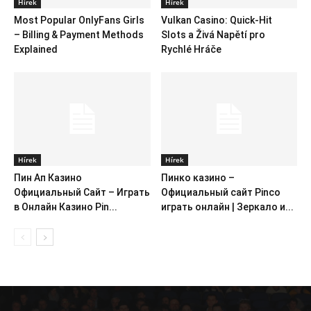
Hírek
Hírek
Most Popular OnlyFans Girls
Vulkan Casino: Quick‑Hit
– Billing & Payment Methods
Slots a Živá Napětí pro
Explained
Rychlé Hráče
Hírek
Hírek
Пин Ап Казино
Пинко казино –
Официальный Сайт – Играть
Официальный сайт Pinco
в Онлайн Казино Pin...
играть онлайн | Зеркало и...