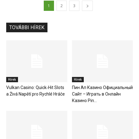
1
2
3
TOVÁBBI HÍREK
Hírek
Hírek
Vulkan Casino: Quick‑Hit Slots
Пин Ап Казино Официальный
a Živá Napětí pro Rychlé Hráče
Сайт – Играть в Онлайн
Казино Pin...