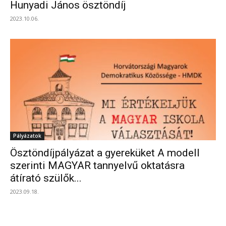
Hunyadi János ösztöndíj
2023.10.06.
Pályázatok
Ösztöndíjpályázat a gyereküket A modell
szerinti MAGYAR tannyelvű oktatásra
átírató szülők...
2023.09.18.