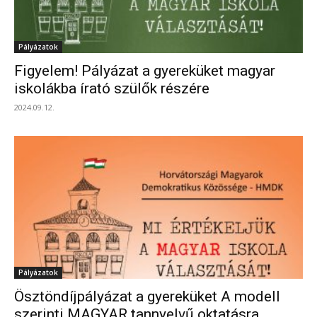
Pályázatok
Figyelem! Pályázat a gyereküket magyar
iskolákba írató szülők részére
2024.09.12.
Pályázatok
Ösztöndíjpályázat a gyereküket A modell
szerinti MAGYAR tannyelvű oktatásra