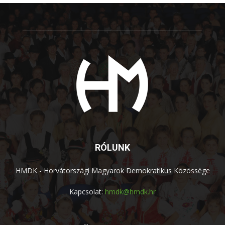
RÓLUNK
HMDK - Horvátországi Magyarok Demokratikus Közössége
Kapcsolat:
hmdk@hmdk.hr