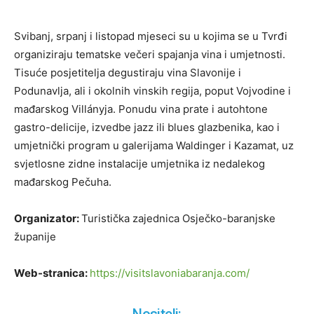
Svibanj, srpanj i listopad mjeseci su u kojima se u Tvrđi
organiziraju tematske večeri spajanja vina i umjetnosti.
Tisuće posjetitelja degustiraju vina Slavonije i
Podunavlja, ali i okolnih vinskih regija, poput Vojvodine i
mađarskog Villányja. Ponudu vina prate i autohtone
gastro-delicije, izvedbe jazz ili blues glazbenika, kao i
umjetnički program u galerijama Waldinger i Kazamat, uz
svjetlosne zidne instalacije umjetnika iz nedalekog
mađarskog Pečuha.
Organizator:
Turistička zajednica Osječko-baranjske
županije
Web-stranica:
https://visitslavoniabaranja.com/
Nositelj: