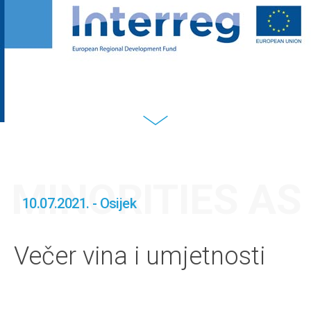
MINORITIES A
10.07.2021. - Osijek
Večer vina i umjetnosti