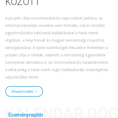
KÖZÖTT
A projekt célja a kommunikációs kapcsolatok javítása, az
információáramlás növelése nem formális, civil és közéleti
együttműködési hálózatok kialakításával a határ menti
régióban, a helyi horvát és magyar nemzetiségi csoportok
támogatásával. A nyelvi különbségek leküzdése érdekében a
projekt célja a médiák, valamint a nemzetiségi egyesületek
szerepének aktiválása is, ún. kommunikációs katalizátorként,
ezáltal pedig a határ menti régió multikulturális örökségének
népszerűbbé tétele.
Olvasd tovább
KALENDAR DO
Eseménynaptár