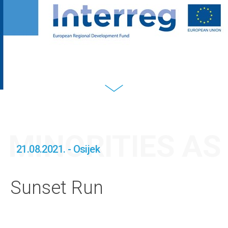
MINORITIES A
21.08.2021. - Osijek
Sunset Run