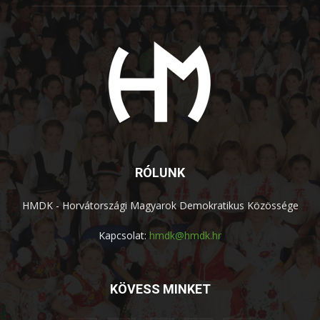
RÓLUNK
HMDK - Horvátországi Magyarok Demokratikus Közössége
Kapcsolat:
hmdk@hmdk.hr
KÖVESS MINKET