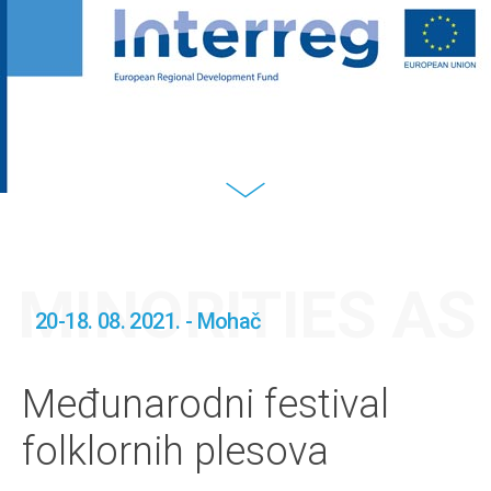
MINORITIES A
20-18. 08. 2021. - Mohač
Međunarodni festival
folklornih plesova