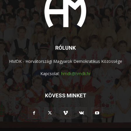
RÓLUNK
HMDK - Horvátországi Magyarok Demokratikus Közössége
Kapcsolat:
hmdk@hmdk.hr
KÖVESS MINKET