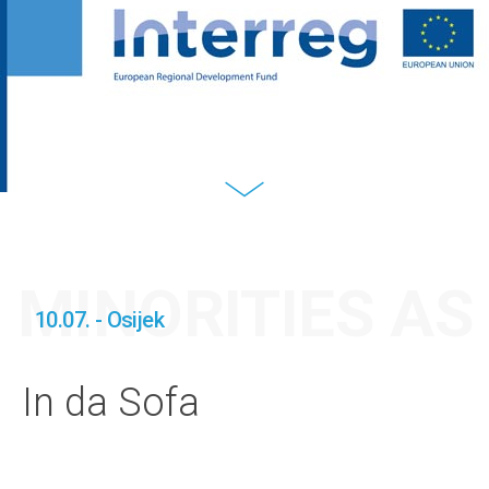
MINORITIES A
10.07. - Osijek
In da Sofa