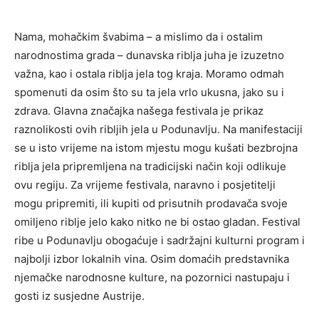
Nama, mohačkim švabima – a mislimo da i ostalim
narodnostima grada – dunavska riblja juha je izuzetno
važna, kao i ostala riblja jela tog kraja. Moramo odmah
spomenuti da osim što su ta jela vrlo ukusna, jako su i
zdrava. Glavna značajka našega festivala je prikaz
raznolikosti ovih ribljih jela u Podunavlju. Na manifestaciji
se u isto vrijeme na istom mjestu mogu kušati bezbrojna
riblja jela pripremljena na tradicijski način koji odlikuje
ovu regiju. Za vrijeme festivala, naravno i posjetitelji
mogu pripremiti, ili kupiti od prisutnih prodavača svoje
omiljeno riblje jelo kako nitko ne bi ostao gladan. Festival
ribe u Podunavlju obogaćuje i sadržajni kulturni program i
najbolji izbor lokalnih vina. Osim domaćih predstavnika
njemačke narodnosne kulture, na pozornici nastupaju i
gosti iz susjedne Austrije.