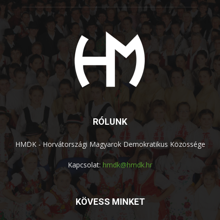
RÓLUNK
HMDK - Horvátországi Magyarok Demokratikus Közössége
Kapcsolat:
hmdk@hmdk.hr
KÖVESS MINKET