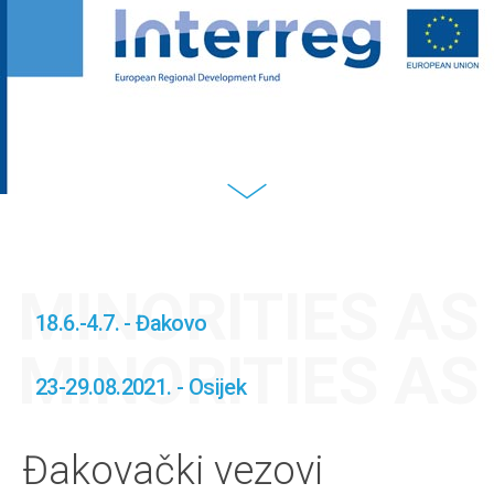
MINORITIES A
18.6.-4.7. - Đakovo
MINORITIES A
23-29.08.2021. - Osijek
Đakovački vezovi