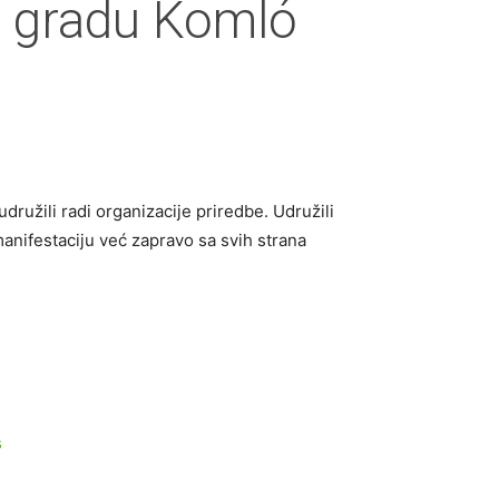
 u gradu Komló
družili radi organizacije priredbe. Udružili
manifestaciju već zapravo sa svih strana
s