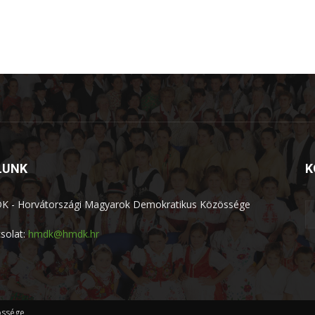
LUNK
K
 - Horvátországi Magyarok Demokratikus Közössége
solat:
hmdk@hmdk.hr
össége