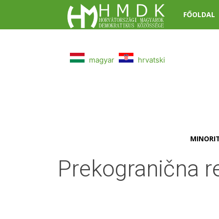
FŐOLDAL
HMDK
magyar
hrvatski
MINORIT
Prekogranična reg