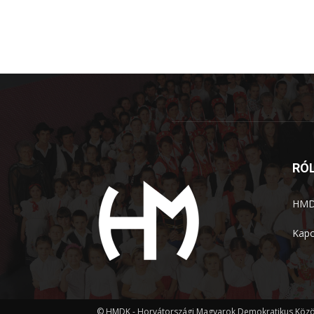
RÓ
HMDK
Kapc
© HMDK - Horvátországi Magyarok Demokratikus Köz