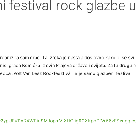
ni festival rock glazbe
rganizira sam grad. Ta izreka je nastala doslovno kako bi se svi u
nici grada Komló-a iz svih krajeva države i svijeta. Za tu drugu 
dba „Volt Van Lesz Rockfesztivál” nije samo glazbeni festival.
heEP92ypUFVPoRXWRiuSMJopmVfXHGIig9CXKppCfVr56zFSyngqle