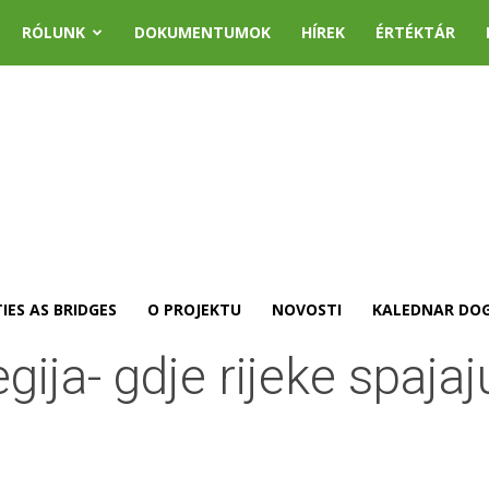
RÓLUNK
DOKUMENTUMOK
HÍREK
ÉRTÉKTÁR
IES AS BRIDGES
O PROJEKTU
NOVOSTI
KALEDNAR DO
ija- gdje rijeke spajaj