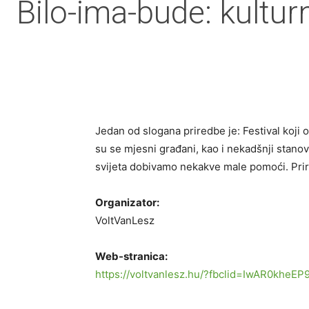
Bilo-ima-bude: kultur
Jedan od slogana priredbe je: Festival koji o
su se mjesni građani, kao i nekadšnji stanov
svijeta dobivamo nekakve male pomoći. Prire
Organizator:
VoltVanLesz
Web-stranica:
https://voltvanlesz.hu/?fbclid=IwAR0k