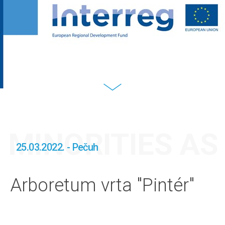
MINORITIES A
25.03.2022. - Pečuh
Arboretum vrta "Pintér"