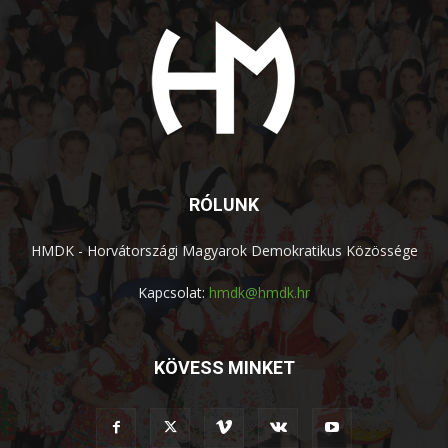
RÓLUNK
HMDK - Horvátországi Magyarok Demokratikus Közössége
Kapcsolat:
hmdk@hmdk.hr
KÖVESS MINKET