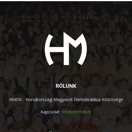
RÓLUNK
HMDK - Horvátországi Magyarok Demokratikus Közössége
Kapcsolat:
hmdk@hmdk.hr