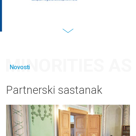
MINORITIES A
Novosti
Partnerski sastanak