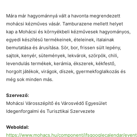
Mára már hagyománnyá vált a havonta megrendezett
mohácsi kézműves vásár. Tamburazene mellett helyet
kap a Mohácsi és környékbeli kézművesek hagyományos,
egyedi készítésű termékeinek, ételeinek, italainak
bemutatása és árusítása. Sör, bor, frissen sült lepény,
sajtok, kenyér, sütemények, lekvárok, szörpök, chili,
levendulás termékek, kerámia, ékszerek, kékfestő,
horgolt játékok, virágok, díszek, gyermekfoglalkozás és
még sok minden más.
Szervező:
Mohácsi Városszépítő és Városvédő Egyesület
Idegenforgalmi és Turisztikai Szervezete
Weboldal:
https://www.mohacs.hu/component/jfsgooglecalendar/event