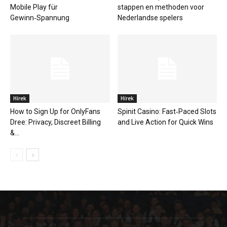
Mobile Play für
stappen en methoden voor
Gewinn‑Spannung
Nederlandse spelers
Hírek
Hírek
How to Sign Up for OnlyFans
Spinit Casino: Fast‑Paced Slots
Dree: Privacy, Discreet Billing
and Live Action for Quick Wins
&...