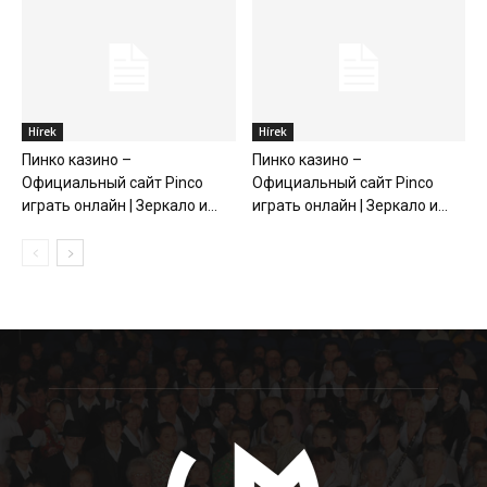
Hírek
Hírek
Пинко казино –
Пинко казино –
Официальный сайт Pinco
Официальный сайт Pinco
играть онлайн | Зеркало и...
играть онлайн | Зеркало и...