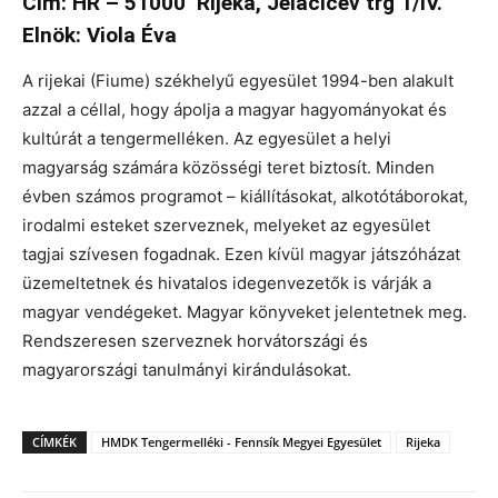
Cím: HR – 51000 Rijeka, Jelacicev trg 1/IV.
Elnök: Viola Éva
A rijekai (Fiume) székhelyű egyesület 1994-ben alakult
azzal a céllal, hogy ápolja a magyar hagyományokat és
kultúrát a tengermelléken. Az egyesület a helyi
magyarság számára közösségi teret biztosít. Minden
évben számos programot – kiállításokat, alkotótáborokat,
irodalmi esteket szerveznek, melyeket az egyesület
tagjai szívesen fogadnak. Ezen kívül magyar játszóházat
üzemeltetnek és hivatalos idegenvezetők is várják a
magyar vendégeket. Magyar könyveket jelentetnek meg.
Rendszeresen szerveznek horvátországi és
magyarországi tanulmányi kirándulásokat.
CÍMKÉK
HMDK Tengermelléki - Fennsík Megyei Egyesület
Rijeka