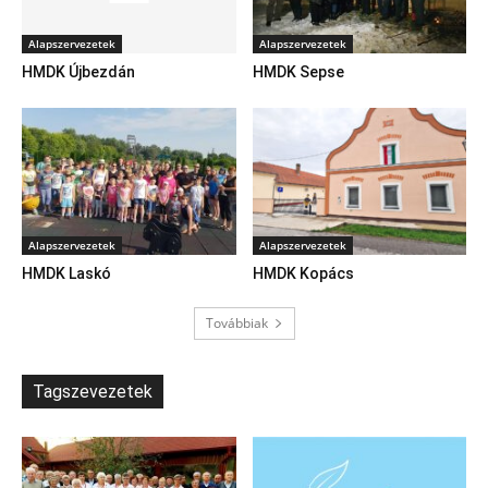
Alapszervezetek
Alapszervezetek
HMDK Újbezdán
HMDK Sepse
Alapszervezetek
Alapszervezetek
HMDK Laskó
HMDK Kopács
Továbbiak
Tagszevezetek