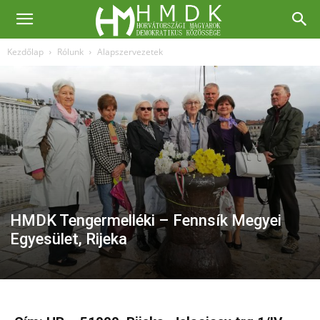
Kezdőlap
Rólunk
Alapszervezetek
HMDK Tengermelléki – Fennsík Megyei
Egyesület, Rijeka