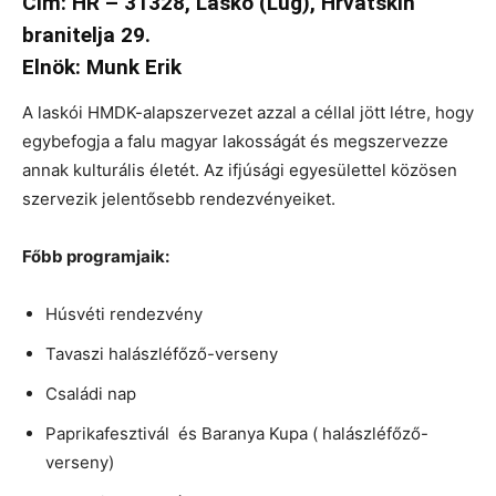
Cím: HR – 31328, Laskó (Lug), Hrvatskih
branitelja 29.
Elnök: Munk Erik
A laskói HMDK-alapszervezet azzal a céllal jött létre, hogy
egybefogja a falu magyar lakosságát és megszervezze
annak kulturális életét. Az ifjúsági egyesülettel közösen
szervezik jelentősebb rendezvényeiket.
Főbb programjaik:
Húsvéti rendezvény
Tavaszi halászléfőző-verseny
Családi nap
Paprikafesztivál és Baranya Kupa ( halászléfőző-
verseny)