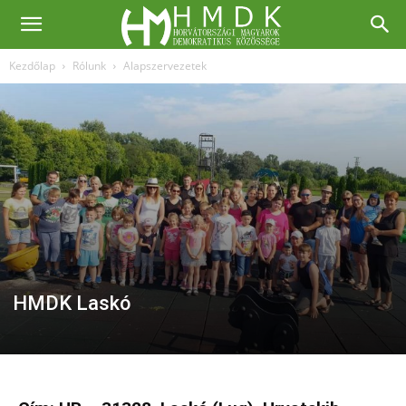
Kezdőlap
Rólunk
Alapszervezetek
HMDK Laskó