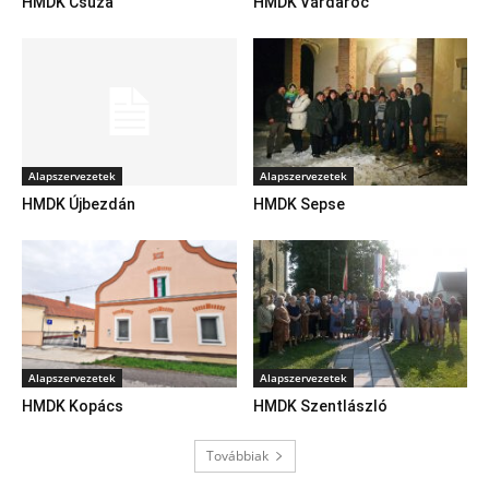
HMDK Csúza
HMDK Várdaróc
Alapszervezetek
Alapszervezetek
HMDK Újbezdán
HMDK Sepse
Alapszervezetek
Alapszervezetek
HMDK Kopács
HMDK Szentlászló
Továbbiak