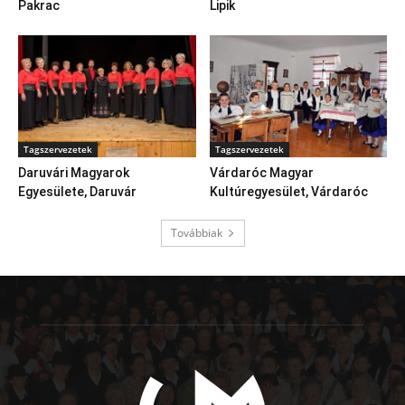
Pakrac
Lipik
Tagszervezetek
Tagszervezetek
Daruvári Magyarok
Várdaróc Magyar
Egyesülete, Daruvár
Kultúregyesület, Várdaróc
Továbbiak