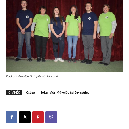
Pódium Amatőr Színjátszó Társulat
CÍMKÉK
Csúza
Jókai Mór Művelődési Egyesület