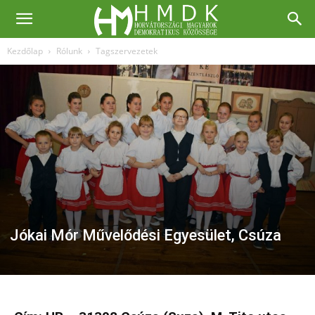
Kezdőlap
Rólunk
Tagszervezetek
Jókai Mór Művelődési Egyesület, Csúza