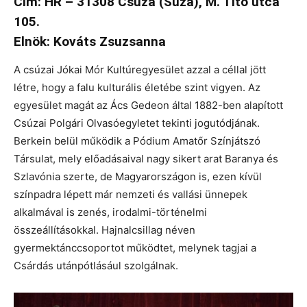
Cím: HR – 31308 Csúza (Suza), M. Tito utca
105.
Elnök: Kováts Zsuzsanna
A csúzai Jókai Mór Kultúregyesület azzal a céllal jött
létre, hogy a falu kulturális életébe szint vigyen. Az
egyesület magát az Ács Gedeon által 1882-ben alapított
Csúzai Polgári Olvasóegyletet tekinti jogutódjának.
Berkein belül működik a Pódium Amatőr Színjátszó
Társulat, mely előadásaival nagy sikert arat Baranya és
Szlavónia szerte, de Magyarországon is, ezen kívül
színpadra lépett már nemzeti és vallási ünnepek
alkalmával is zenés, irodalmi-történelmi
összeállításokkal. Hajnalcsillag néven
gyermektánccsoportot működtet, melynek tagjai a
Csárdás utánpótlásául szolgálnak.