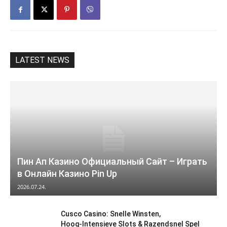
LATEST NEWS
Пин Ап Казино Официальный Сайт – Играть
в Онлайн Казино Pin Up
2026.07.24.
Cusco Casino: Snelle Winsten,
Hoog‑Intensieve Slots & Razendsnel Spel