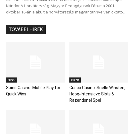
Nándor A Horvátországi Magyar Pedagógusok Fóruma 2001.
október 16-án alakult a horvátországi magyar tannyelven oktató...
TOVÁBBI HÍREK
Hírek
Hírek
Spinit Casino: Mobile Play for
Cusco Casino: Snelle Winsten,
Quick Wins
Hoog‑Intensieve Slots &
Razendsnel Spel