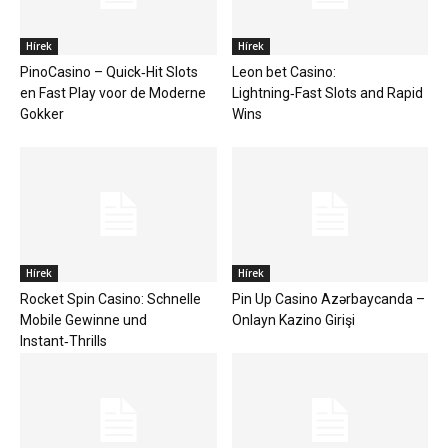
Hírek
Hírek
PinoCasino – Quick‑Hit Slots
Leon bet Casino:
en Fast Play voor de Moderne
Lightning‑Fast Slots and Rapid
Gokker
Wins
Hírek
Hírek
Rocket Spin Casino: Schnelle
Pin Up Casino Azərbaycanda –
Mobile Gewinne und
Onlayn Kazino Girişi
Instant‑Thrills