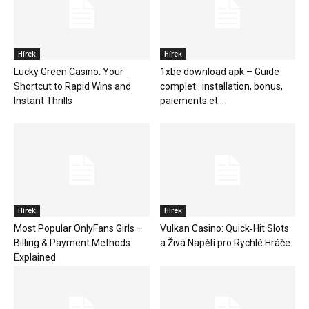
Hírek
Hírek
Lucky Green Casino: Your
1xbe download apk – Guide
Shortcut to Rapid Wins and
complet : installation, bonus,
Instant Thrills
paiements et...
Hírek
Hírek
Most Popular OnlyFans Girls –
Vulkan Casino: Quick‑Hit Slots
Billing & Payment Methods
a Živá Napětí pro Rychlé Hráče
Explained