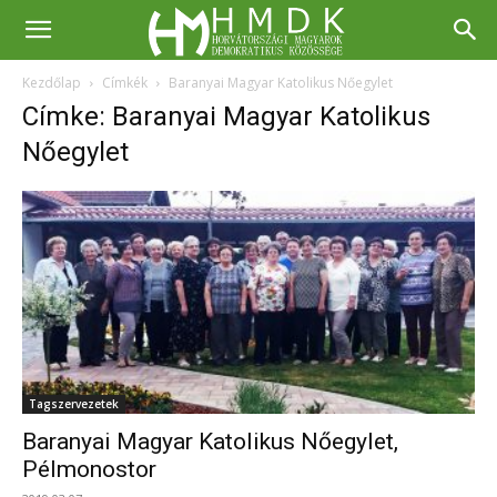
Kezdőlap
Címkék
Baranyai Magyar Katolikus Nőegylet
Címke: Baranyai Magyar Katolikus
Nőegylet
Tagszervezetek
Baranyai Magyar Katolikus Nőegylet,
Pélmonostor