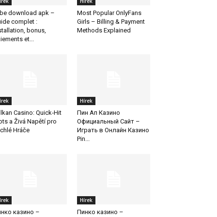
írek
Hírek
be download apk –
Most Popular OnlyFans
ide complet :
Girls – Billing & Payment
stallation, bonus,
Methods Explained
iements et...
írek
Hírek
lkan Casino: Quick‑Hit
Пин Ап Казино
ots a Živá Napětí pro
Официальный Сайт –
chlé Hráče
Играть в Онлайн Казино
Pin...
írek
Hírek
нко казино –
Пинко казино –