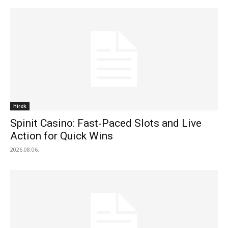
Hírek
Spinit Casino: Fast‑Paced Slots and Live
Action for Quick Wins
2026.08.06.