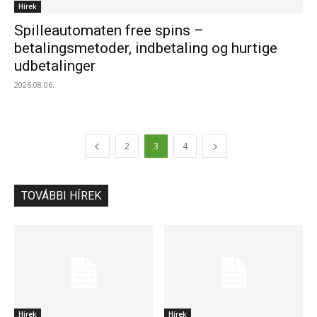
Hírek
Spilleautomaten free spins –
betalingsmetoder, indbetaling og hurtige
udbetalinger
2026.08.06.
2
3
4
TOVÁBBI HÍREK
Hírek
Hírek