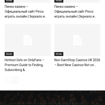
Hírek
Hírek
Пинко казино –
Пинко казино –
Официальный сайт Pinco
Официальный сайт Pinco
играть онлайн | Зеркало и...
играть онлайн | Зеркало и...
Hírek
Hírek
Hottest Girls on OnlyFans –
Non GamStop Casinos UK 2026
Premium Guide to Finding,
– Best New Casinos Not on...
Subscribing &...