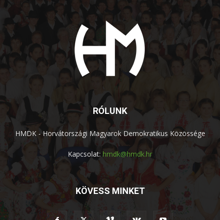
RÓLUNK
HMDK - Horvátországi Magyarok Demokratikus Közössége
Kapcsolat:
hmdk@hmdk.hr
KÖVESS MINKET