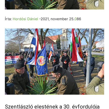
Írta:
Hordósi Dániel
-2021, november 25.
0
86
Szentlászló elestének a 30. évfordulója