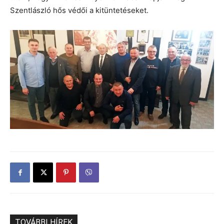
Szentlászló hős védői a kitüntetéseket.
TOVÁBBI HÍREK