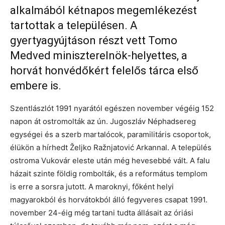
alkalmából kétnapos megemlékezést
tartottak a településen. A
gyertyagyújtáson részt vett Tomo
Medved miniszterelnök-helyettes, a
horvát honvédőkért felelős tárca első
embere is.
Szentlászlót 1991 nyarától egészen november végéig 152
napon át ostromolták az ún. Jugoszláv Néphadsereg
egységei és a szerb martalócok, paramilitáris csoportok,
élükön a hírhedt Željko Ražnjatović Arkannal. A település
ostroma Vukovár eleste után még hevesebbé vált. A falu
házait szinte földig rombolták, és a református templom
is erre a sorsra jutott. A maroknyi, főként helyi
magyarokból és horvátokból álló fegyveres csapat 1991.
november 24-éig még tartani tudta állásait az óriási