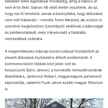
békében éltek egymással mindaddig, amíg a háború el
nem érte őket. Sajnos 48 védő életét veszítette, de az,
hogy ma itt lehetünk, annak a bizonyítéka, hogy áldozatuk
nem volt hiábavaló – mondta
Tomo Medved
, aki ezúton is
szeretné megköszönni Szentlászló védőinek a bátorságát
és példamutatását, mely iránymutató a fiatalabb
nemzedékek számára.
A megemlékezés másnap koszorúzással folytatódott az
elesett áldozatok tiszteletére állított emlékműnél. A
kommemoráción többek közt jelen volt és
koszorúzott
Špiro Janović
, a honvédők minisztériumának
államtitkára,
Jankovics Róbert
, magyarságunk parlamenti
képviselője, valamint
Fuzik János
eszéki magyar főkonzul
is.