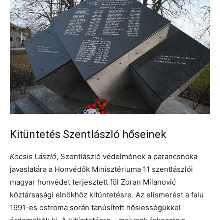
Kitüntetés Szentlászló hőseinek
Kocsis László
, Szentlászló védelmének a parancsnoka
javaslatára a Honvédők Minisztériuma 11 szentlászlói
magyar honvédet terjesztett föl Zoran Milanović
köztársasági elnökhöz kitüntetésre. Az elismerést a falu
1991-es ostroma során tanúsított hősiességükkel