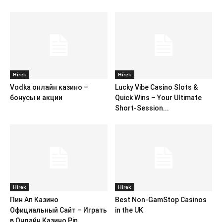
Hírek
Hírek
Vodka онлайн казино –
Lucky Vibe Casino Slots &
бонусы и акции
Quick Wins – Your Ultimate
Short‑Session...
Hírek
Hírek
Пин Ап Казино
Best Non-GamStop Casinos
Официальный Сайт – Играть
in the UK
в Онлайн Казино Pin...