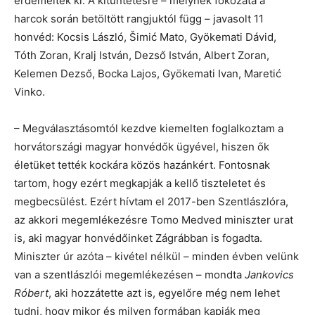
érdemelték ki. A kitüntetésre – melynek fokozata a
harcok során betöltött rangjuktól függ – javasolt 11
honvéd: Kocsis László, Šimić Mato, Gyökemati Dávid,
Tóth Zoran, Kralj István, Dezső István, Albert Zoran,
Kelemen Dezső, Bocka Lajos, Gyökemati Ivan, Maretić
Vinko.
– Megválasztásomtól kezdve kiemelten foglalkoztam a
horvátországi magyar honvédők ügyével, hiszen ők
életüket tették kockára közös hazánkért. Fontosnak
tartom, hogy ezért megkapják a kellő tiszteletet és
megbecsülést. Ezért hívtam el 2017-ben Szentlászlóra,
az akkori megemlékezésre Tomo Medved miniszter urat
is, aki magyar honvédőinket Zágrábban is fogadta.
Miniszter úr azóta – kivétel nélkül – minden évben velünk
van a szentlászlói megemlékezésen – mondta
Jankovics
Róbert
, aki hozzátette azt is, egyelőre még nem lehet
tudni, hogy mikor és milyen formában kapják meg