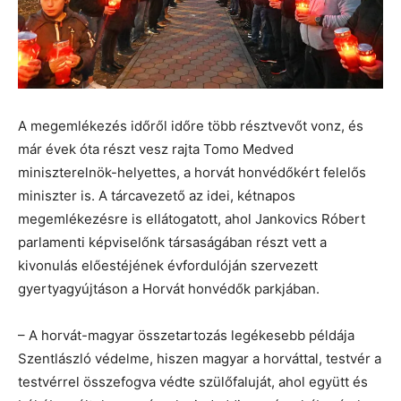
A megemlékezés időről időre több résztvevőt vonz, és
már évek óta részt vesz rajta Tomo Medved
miniszterelnök-helyettes, a horvát honvédőkért felelős
miniszter is. A tárcavezető az idei, kétnapos
megemlékezésre is ellátogatott, ahol Jankovics Róbert
parlamenti képviselőnk társaságában részt vett a
kivonulás előestéjének évfordulóján szervezett
gyertyagyújtáson a Horvát honvédők parkjában.
– A horvát-magyar összetartozás legékesebb példája
Szentlászló védelme, hiszen magyar a horváttal, testvér a
testvérrel összefogva védte szülőfaluját, ahol együtt és