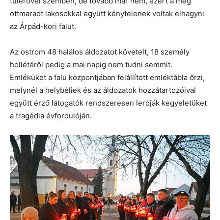
túlerővel szemben, de tovább már nem, ezért a még
ottmaradt lakosokkal együtt kénytelenek voltak elhagyni
az Árpád-kori falut.
Az ostrom 48 halálos áldozatot követelt, 18 személy
hollétéről pedig a mai napig nem tudni semmit.
Emléküket a falu központjában felállított emléktábla őrzi,
melynél a helybéliek és az áldozatok hozzátartozóival
együtt érző látogatók rendszeresen leróják kegyeletüket
a tragédia évfordulóján.