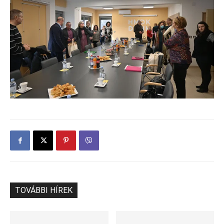
TOVÁBBI HÍREK