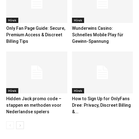
Hírek
Hírek
Only Fan Page Guide: Secure,
Wunderwins Casino:
Premium Access & Discreet
Schnelles Mobile Play für
Billing Tips
Gewinn‑Spannung
Hírek
Hírek
Hidden Jack promo code –
How to Sign Up for OnlyFans
stappen en methoden voor
Dree: Privacy, Discreet Billing
Nederlandse spelers
&...