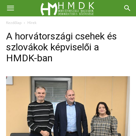
Kezdőlap
Hírek
A horvátországi csehek és
szlovákok képviselői a
HMDK-ban