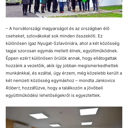
– A horvátországi magyarságot és az országban élő
cseheket, szlovákokat sok minden összeköti. Ez
különösen igaz Nyugat-Szlavóniára, ahol a két közösség
tagjai szorosan egymás mellett élnek, együttműködnek.
Éppen ezért különösen örülök annak, hogy ellátogattak
hozzánk a vezetőik, akik így jobban megismerkedhettek
munkánkkal, és ezáltal, úgy érzem, még közelebb került a
két nemzeti közösség egymáshoz – mondta
Jankovics
Róbert
, hozzáfűzve, hogy a találkozón a jövőbeli
együttműködési lehetőségekről is egyeztettek.