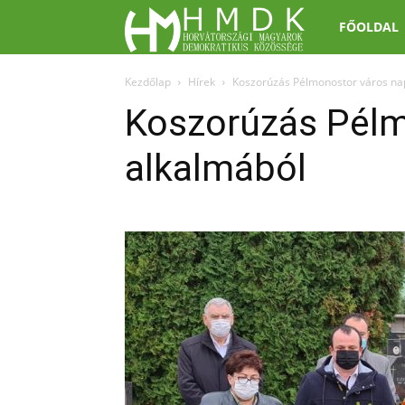
HMDK
FŐOLDAL
Kezdőlap
Hírek
Koszorúzás Pélmonostor város na
Koszorúzás Pélm
alkalmából