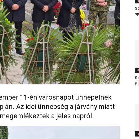
H
Sp
sp
H
Sp
Pl
ember 11-én városnapot ünnepelnek
ján. Az idei ünnepség a járvány miatt
s megemlékeztek a jeles napról.
H