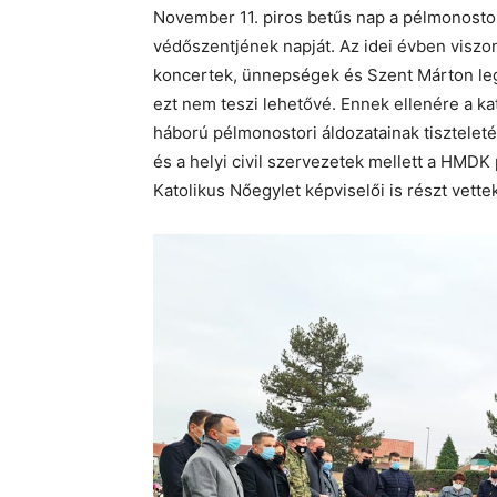
November 11. piros betűs nap a pélmonosto
védőszentjének napját. Az idei évben viszo
koncertek, ünnepségek és Szent Márton lege
ezt nem teszi lehetővé. Ennek ellenére a k
háború pélmonostori áldozatainak tisztelet
és a helyi civil szervezetek mellett a HMD
Katolikus Nőegylet képviselői is részt vette