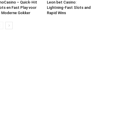
noCasino – Quick‑Hit
Leon bet Casino:
ots en Fast Play voor
Lightning‑Fast Slots and
 Moderne Gokker
Rapid Wins