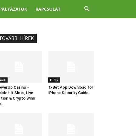
PÁLYÁZATOK
KAPCSOLAT
TOVÁBBI HÍREK
írek
Hírek
werUp Casino –
1xBet App Download for
ick‑Hit Slots, Live
iPhone Security Guide
tion & Crypto Wins
r...