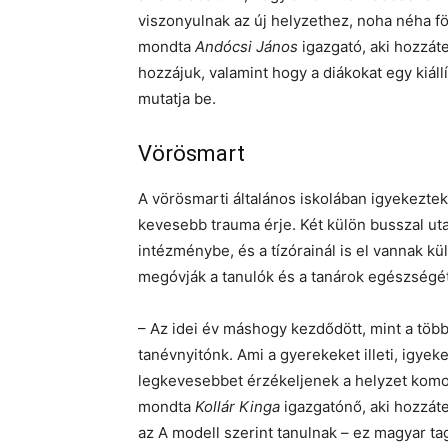
viszonyulnak az új helyzethez, noha néha fö
mondta
Andócsi János
igazgató, aki hozzáte
hozzájuk, valamint hogy a diákokat egy kiáll
mutatja be.
Vörösmart
A vörösmarti általános iskolában igyekeztek
kevesebb trauma érje. Két külön busszal ut
intézménybe, és a tízórainál is el vannak k
megóvják a tanulók és a tanárok egészségét
– Az idei év máshogy kezdődött, mint a többi
tanévnyitónk. Ami a gyerekeket illeti, igye
legkevesebbet érzékeljenek a helyzet komo
mondta
Kollár Kinga
igazgatónő, aki hozzáte
az A modell szerint tanulnak – ez magyar tag