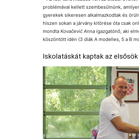
problémával kellett szembesülnünk, amilyen
gyerekek sikeresen alkalmazkodtak és örüln
hiszen sokan a járvány kitörése óta csak on
mondta
Kovačević Anna
igazgatónő, aki elmo
köszöntött idén (3 diák A modelles, 5 a B mo
Iskolatáskát kaptak az elsősök