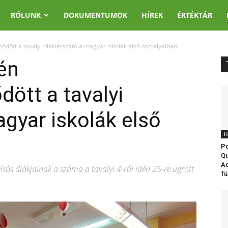
RÓLUNK
DOKUMENTUMOK
HÍREK
ÉRTÉKTÁR
ött a tavalyi diáklétszám a magyar iskolák első osztályaiban!
én
ött a tavalyi
gyar iskolák első
H
Po
Qu
Ac
lsős diákjainak a száma a tavalyi 4-ről idén 25-re ugrott
fü