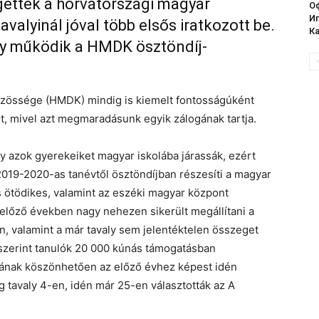
ettek a horvátországi magyar
О
И
avalyinál jóval több elsős iratkozott be.
Ка
gy működik a HMDK ösztöndíj-
zössége (HMDK) mindig is kiemelt fontosságúként
t, mivel azt megmaradásunk egyik zálogának tartja.
y azok gyerekeiket magyar iskolába járassák, ezért
2019-2020-as tanévtől ösztöndíjban részesíti a magyar
és ötödikes, valamint az eszéki magyar központ
 előző években nagy nehezen sikerült megállítani a
, valamint a már tavaly sem jelentéktelen összeget
 szerint tanulók 20 000 kúnás támogatásban
ájának köszönhetően az előző évhez képest idén
 tavaly 4-en, idén már 25-en választották az A