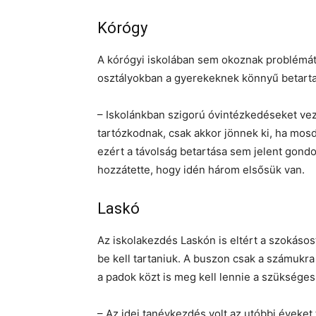
Kórógy
A kórógyi iskolában sem okoznak problémát
osztályokban a gyerekeknek könnyű betarta
– Iskolánkban szigorú óvintézkedéseket ve
tartózkodnak, csak akkor jönnek ki, ha mosd
ezért a távolság betartása sem jelent gond
hozzátette, hogy idén három elsősük van.
Laskó
Az iskolakezdés Laskón is eltért a szokásos
be kell tartaniuk. A buszon csak a számukra
a padok közt is meg kell lennie a szükséges
– Az idei tanévkezdés volt az utóbbi éveke