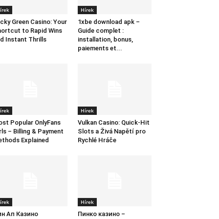
írek
Hírek
cky Green Casino: Your
1xbe download apk –
ortcut to Rapid Wins
Guide complet :
d Instant Thrills
installation, bonus,
paiements et...
írek
Hírek
st Popular OnlyFans
Vulkan Casino: Quick‑Hit
rls – Billing & Payment
Slots a Živá Napětí pro
thods Explained
Rychlé Hráče
írek
Hírek
ин Ап Казино
Пинко казино –