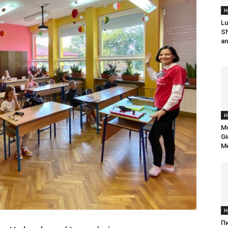
H
Lu
Sh
an
H
Mo
Gi
Me
H
П