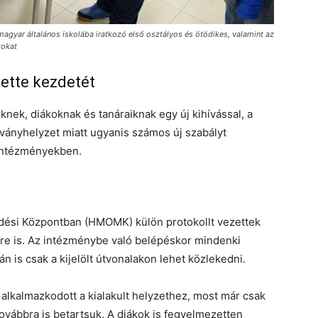
agyar általános iskolába iratkozó első osztályos és ötödikes, valamint az
kokat
ette kezdetét
knek, diákoknak és tanáraiknak egy új kihívással, a
rványhelyzet miatt ugyanis számos új szabályt
i intézményekben.
dési Központban (HMOMK) külön protokollt vezettek
zére is. Az intézménybe való belépéskor mindenki
 is csak a kijelölt útvonalakon lehet közlekedni.
lkalmazkodott a kialakult helyzethez, most már csak
ovábbra is betartsuk. A diákok is fegyelmezetten