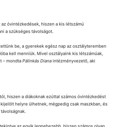
 az óvintézkedések, hiszen a kis létszámú
ni a szükséges távolságot.
zettünk be, a gyerekek egész nap az osztályteremben
óba kell menniük. Mivel osztályaink kis létszámúak,
ot – mondta
Pálinkás Diana
intézményvezető, aki
tól, hiszen a diákoknak ezúttal számos óvintézkedést
 kijelölt helyre ülhetnek, mégpedig csak maszkban, és
 távolságnak.
t tekintve az egyik legnehezebb, hiszen számos olyan