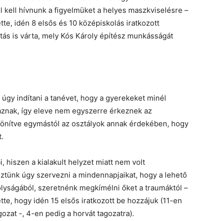
l kell hívnunk a figyelmüket a helyes maszkviselésre –
tte, idén 8 elsős és 10 középiskolás iratkozott
ítás is várta, mely Kós Károly építész munkásságát
 úgy indítani a tanévet, hogy a gyerekeket minél
aznak, így eleve nem egyszerre érkeznek az
ülönítve egymástól az osztályok annak érdekében, hogy
.
, hiszen a kialakult helyzet miatt nem volt
keztünk úgy szervezni a mindennapjaikat, hogy a lehető
lyságából, szeretnénk megkímélni őket a traumáktól –
tte, hogy idén 15 elsős iratkozott be hozzájuk (11-en
ozat -, 4-en pedig a horvát tagozatra).