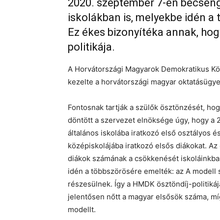
2020. szeptember 7-én becseng
iskolákban is, melyekbe idén a t
Ez ékes bizonyítéka annak, ho
politikája.
A Horvátországi Magyarok Demokratikus Kö
kezelte a horvátországi magyar oktatásügye
Fontosnak tartják a szülők ösztönzését, hog
döntött a szervezet elnöksége úgy, hogy a 
általános iskolába iratkozó első osztályos 
középiskolájába iratkozó elsős diákokat. Az
diákok számának a csökkenését iskoláinkban
idén a többszörösére emelték: az A modell
részesülnek. Így a HMDK ösztöndíj-politik
jelentősen nőtt a magyar elsősök száma, míg
modellt.