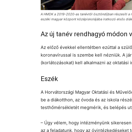
A HMDK a 2019-2020-as tanévtől ösztöndíjban részesíti a m
eszéki magyar központ középiskolájába iratkozó elsős diá
Az új tanév rendhagyó módon v
Az előző évekkel ellentétben ezúttal a szülő
koronavírussal is szembe kell nézniük. A já
(korlátozásokat) kell alkalmazni az oktatás
Eszék
A Horvátországi Magyar Oktatási és Művelő
be a diákotthon, az óvoda és az iskola rés
testhőmérsékletét megmérik, és belépés után
– Úgy vélem, hogy intézményünk sikeresen a
az a feladatunk, hogy az óvintézkedéseket t