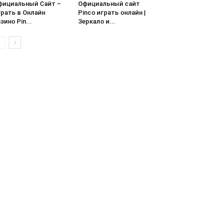
фициальный Сайт –
Официальный сайт
грать в Онлайн
Pinco играть онлайн |
зино Pin...
Зеркало и...