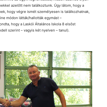
ekkel azelőtt nem találkoztunk. Úgy látom, hogy a
ek, hogy végre ismét személyesen is találkozhatnak,
line módon látták/hallották egymást –
ndta, hogy a Laskói Általános Iskola 8 elsőst
dell szerint – vagyis két nyelven – tanul).