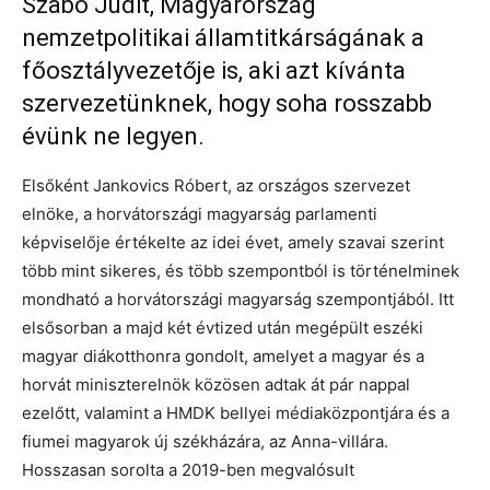
Szabó Judit, Magyarország
nemzetpolitikai államtitkárságának a
főosztályvezetője is, aki azt kívánta
szervezetünknek, hogy soha rosszabb
évünk ne legyen.
Elsőként Jankovics Róbert, az országos szervezet
elnöke, a horvátországi magyarság parlamenti
képviselője értékelte az idei évet, amely szavai szerint
több mint sikeres, és több szempontból is történelminek
mondható a horvátországi magyarság szempontjából. Itt
elsősorban a majd két évtized után megépült eszéki
magyar diákotthonra gondolt, amelyet a magyar és a
horvát miniszterelnök közösen adtak át pár nappal
ezelőtt, valamint a HMDK bellyei médiaközpontjára és a
fiumei magyarok új székházára, az Anna-villára.
Hosszasan sorolta a 2019-ben megvalósult