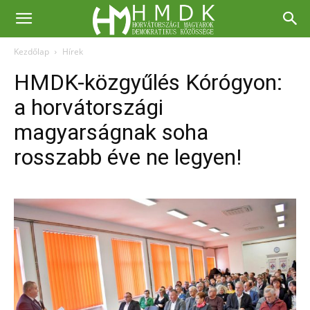
Kezdőlap
Hírek
HMDK-közgyűlés Kórógyon:
a horvátországi
magyarságnak soha
rosszabb éve ne legyen!