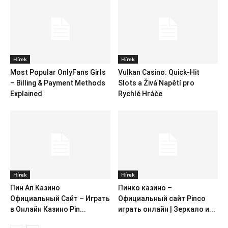
Hírek
Hírek
Most Popular OnlyFans Girls
Vulkan Casino: Quick‑Hit
– Billing & Payment Methods
Slots a Živá Napětí pro
Explained
Rychlé Hráče
Hírek
Hírek
Пин Ап Казино
Пинко казино –
Официальный Сайт – Играть
Официальный сайт Pinco
в Онлайн Казино Pin...
играть онлайн | Зеркало и...