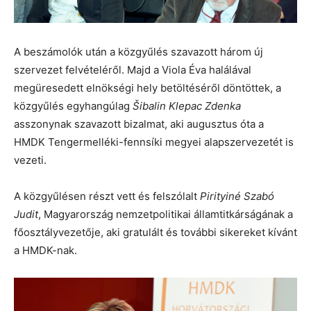
A beszámolók után a közgyűlés szavazott három új
szervezet felvételéről. Majd a Viola Éva halálával
megüresedett elnökségi hely betöltéséről döntöttek, a
közgyűlés egyhangúlag
Šibalin Klepac Zdenka
asszonynak szavazott bizalmat, aki augusztus óta a
HMDK Tengermelléki-fennsíki megyei alapszervezetét is
vezeti.
A közgyűlésen részt vett és felszólalt
Pirityiné Szabó
Judit
, Magyarország nemzetpolitikai államtitkárságának a
főosztályvezetője, aki gratulált és további sikereket kívánt
a HMDK-nak.