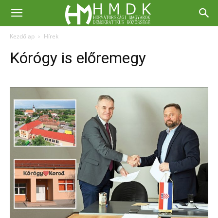
Kezdőlap
Hírek
Kórógy is előremegy