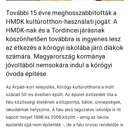
További 15 évre meghosszabbították a
HMDK kultúrotthon-használati jogát. A
HMDK-nak és a Tordincei járásnak
köszönhetően továbbra is ingyenes lesz
az étkezés a kórógyi iskolába járó diákok
számára. Magyarország kormánya
jóvoltából nemsokára indul a kórógyi
óvoda építése.
Az Árpád-kori település, Kórógy kultúrotthona a múlt
század 50-es éveiben épült. Az épület évtizedek óta a
falu közösségi életének a központja, bálok, ünnepségek,
lakodalmak helyszíne. A falu alsó tagozatos iskolája is itt
kapott helyet 1998 és 2006 között – amíg az iskola
épületét újjá nem építették -, de a falu orvosi rendelője is