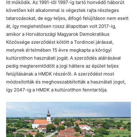
itt működik. Az 1991-től 1997-ig tartó honvédő háborút
követően két alkalommal is végeztek rajta részleges
tatarozásokat, de egy teljes, átfogó felújításon nem esett
át, így meglehetősen rossz állapotban volt 2017-ig,
amikor a Horvátországi Magyarok Demokratikus
Közössége szerződést kötött a Tordincei járással,
melynek értelmében 15 évre megkapta a kórógyi
kultúrotthon használati jogát. A szerződés aláírásával
pedig megteremtődött a jogi háttere az épület teljes
felújításának a HMDK részéről. A szerződést most
módosították és meghosszabbították a használati jogot,
így 2047-ig a HMDK a kultúrotthon fenntartója.