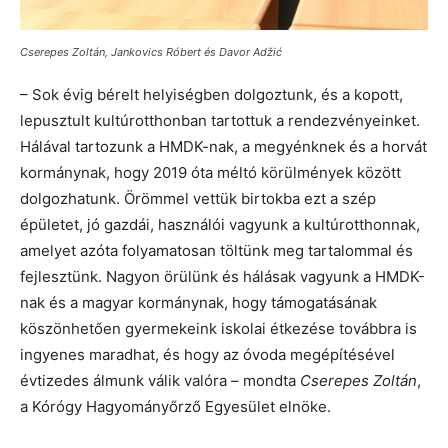
Cserepes Zoltán, Jankovics Róbert és Davor Adžić
– Sok évig bérelt helyiségben dolgoztunk, és a kopott,
lepusztult kultúrotthonban tartottuk a rendezvényeinket.
Hálával tartozunk a HMDK-nak, a megyénknek és a horvát
kormánynak, hogy 2019 óta méltó körülmények között
dolgozhatunk. Örömmel vettük birtokba ezt a szép
épületet, jó gazdái, használói vagyunk a kultúrotthonnak,
amelyet azóta folyamatosan töltünk meg tartalommal és
fejlesztünk. Nagyon örülünk és hálásak vagyunk a HMDK-
nak és a magyar kormánynak, hogy támogatásának
köszönhetően gyermekeink iskolai étkezése továbbra is
ingyenes maradhat, és hogy az óvoda megépítésével
évtizedes álmunk válik valóra – mondta
Cserepes Zoltán
,
a Kórógy Hagyományőrző Egyesület elnöke.