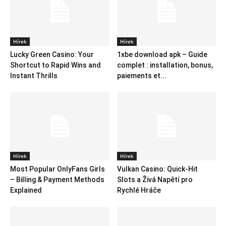
Hírek
Hírek
Lucky Green Casino: Your
1xbe download apk – Guide
Shortcut to Rapid Wins and
complet : installation, bonus,
Instant Thrills
paiements et...
Hírek
Hírek
Most Popular OnlyFans Girls
Vulkan Casino: Quick‑Hit
– Billing & Payment Methods
Slots a Živá Napětí pro
Explained
Rychlé Hráče