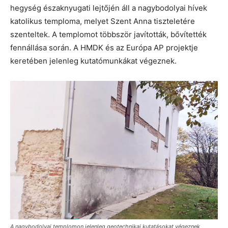
hegység északnyugati lejtőjén áll a nagybodolyai hívek
katolikus temploma, melyet Szent Anna tiszteletére
szenteltek. A templomot többször javították, bővítették
fennállása során. A HMDK és az Európa AP projektje
keretében jelenleg kutatómunkákat végeznek.
A nagybodolyai templomon jelenleg geotechnikai kutatásokat végeznek