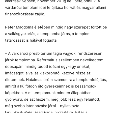
akárcsak Sepsén, november 20-ig kell befejődniük. A
várdaróci templom idei felújítása horvát és magyar állami
finanszírozással zajlik.
Péter Magdolna életében mindig nagy szerepet töltött be
a vallásgyakorlás, a templomba járás, a templom
tatarozását is hálával fogadta.
– A várdaróci presbitérium tagja vagyok, rendszeresen
járok templomba. Református szellemben nevelkedtem,
édesapám mindig tudott idézni egy-egy éneket,
imádságot, a vallás kiskoromtól kezdve része az
életemnek. Hatalmas öröm számomra a templomfelújítás,
amiről a külföldön élő gyerekeimnek is beszámolok
képekben. A mi templomunk minden állapotában
gyönyörű, de azt hiszem, még jobb lesz egy felújított,
még szebb istenházába járni – nyilatkozta
lapunknak
Péter Magdolna
, hozzátéve, hálás a