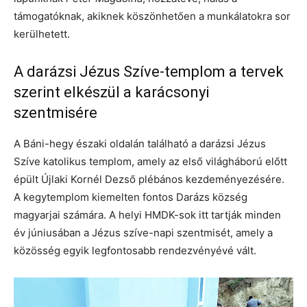
támogatóknak, akiknek köszönhetően a munkálatokra sor
kerülhetett.
A darázsi Jézus Szíve-templom a tervek
szerint elkészül a karácsonyi
szentmisére
A Báni-hegy északi oldalán található a darázsi Jézus
Szíve katolikus templom, amely az első világháború előtt
épült Újlaki Kornél Dezső plébános kezdeményezésére.
A kegytemplom kiemelten fontos Darázs község
magyarjai számára. A helyi HMDK-sok itt tartják minden
év júniusában a Jézus szíve-napi szentmisét, amely a
közösség egyik legfontosabb rendezvényévé vált.