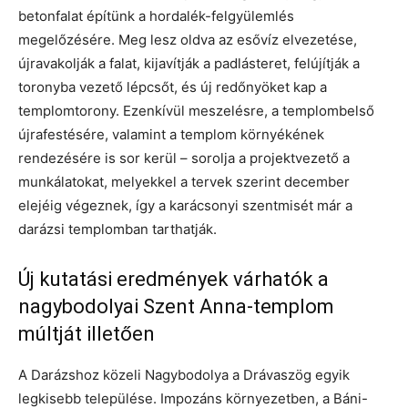
betonfalat építünk a hordalék-felgyülemlés
megelőzésére. Meg lesz oldva az esővíz elvezetése,
újravakolják a falat, kijavítják a padlásteret, felújítják a
toronyba vezető lépcsőt, és új redőnyöket kap a
templomtorony. Ezenkívül meszelésre, a templombelső
újrafestésére, valamint a templom környékének
rendezésére is sor kerül – sorolja a projektvezető a
munkálatokat, melyekkel a tervek szerint december
elejéig végeznek, így a karácsonyi szentmisét már a
darázsi templomban tarthatják.
Új kutatási eredmények várhatók a
nagybodolyai Szent Anna-templom
múltját illetően
A Darázshoz közeli Nagybodolya a Drávaszög egyik
legkisebb települése. Impozáns környezetben, a Báni-