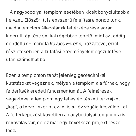
– A nagybodolyai templom esetében kicsit bonyolultabb a
helyzet. Először itt is egyszerű felújításra gondoltunk,
majd a templom állapotának feltérképezése során
kiderült, építése sokkal régebbre tehető, mint azt eddig
gondoltuk – mondta
Kovács Ferenc
, hozzátéve, erről
részletesebben a kutatási eredmények megszületése
után számolhat be.
Ezen a templomon tehát jelenleg geotechnikai
kutatásokat végeznek, mélyen a templom alá fúrnak, hogy
felderítsék eredeti fundamentumát. A felmérések
végeztével a templom egy teljes építészeti tervrajzot
„kap”, a tervek szerint ezzel is az év végéig készülnek el.
A feltérképezést követően a nagybodolyai templomra is
renoválás vár, de ez már egy következő projekt része
lesz.