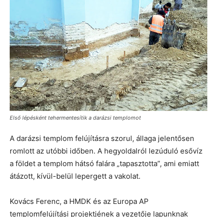
Első lépésként tehermentesítik a darázsi templomot
A darázsi templom felújításra szorul, állaga jelentősen
romlott az utóbbi időben. A hegyoldalról lezúduló esővíz
a földet a templom hátsó falára „tapasztotta”, ami emiatt
átázott, kívül-belül lepergett a vakolat.
Kovács Ferenc, a HMDK és az Europa AP
templomfelújítási projektjének a vezetője lapunknak