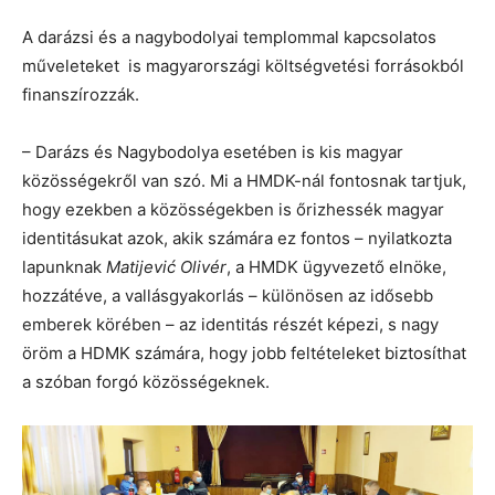
A darázsi és a nagybodolyai templommal kapcsolatos
műveleteket is magyarországi költségvetési forrásokból
finanszírozzák.
– Darázs és Nagybodolya esetében is kis magyar
közösségekről van szó. Mi a HMDK-nál fontosnak tartjuk,
hogy ezekben a közösségekben is őrizhessék magyar
identitásukat azok, akik számára ez fontos – nyilatkozta
lapunknak
Matijević Olivér
, a HMDK ügyvezető elnöke,
hozzátéve, a vallásgyakorlás – különösen az idősebb
emberek körében – az identitás részét képezi, s nagy
öröm a HDMK számára, hogy jobb feltételeket biztosíthat
a szóban forgó közösségeknek.